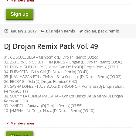
Members area
Sign up
Posted
Categories
Tags
January 2, 2017
Dj Drojan Remix
drojan
,
pack
,
remix
on
DJ Drojan Remix Pack Vol. 49
01. COSCULLUELA – Manicomio (Dj Drojan Remix) (03:55)
02. ZATURNO & SOLE FT TIM JONES – Origen (Dj Drojan Remix) (03:36)
03. DON MIGUELO – Pa Que Me Dan De Eso (Dj Drojan Remix) (03:01)
04. BUBASETA – Baby Girl (Dj Drojan Remix) (03:49)
05. JUAN MAGAN FT LUCIANA – Baila Conmigo (Dj Drojan Remix) (03:02)
06. BECKY G – Sola (Dj Drojan Remix) (03:42)
07. SASHA LOPEZ FT ALE BLAKE & BROONO – Moments (Dj Drojan Short
Remix) (03:11)
08. SOLY Y LA CUMBIA MAESTRA – Con Los Dedos De La Mano (Dj Drojan
Remix) (03:30)
09. YANDEL – Fantasia (Dj Drojan Remix) (03:55)
10. JAMSHA – No Tengo Novia (Dj Drojan Remix) (03:10)
Members area