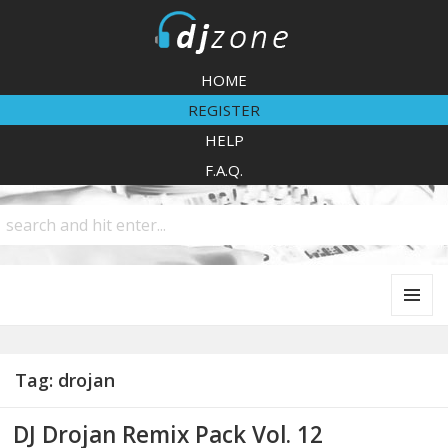
DJZone
HOME
REGISTER
HELP
F.A.Q.
MENU
AND
WIDGETS
Tag:
drojan
DJ Drojan Remix Pack Vol. 12