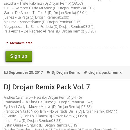
Escucha – Triste Palomita (Dj Drojan Remix) (03:57)
G.I.T – Siempre Fuiste Mi Amor (Dj Drojan Remix 2) (03:02)
Garras De Amor – Tu Con El (Dj Drojan Remix) (03:04)
Juanes – La Paga (Dj Drojan Remix) (03:00)
Maluma – Aprovechame (Dj Drojan Remix) (03:15)
Megapuesta – La Suma Perfecta (Dj Drojan Remix) (03:24)
Pala Ancha – De Regreso Al Penal (Dj Drojan Remix) (03:28)
Members area
Sign up
Posted
Categories
Tags
September 28, 2017
Dj Drojan Remix
drojan
,
pack
,
remix
on
DJ Drojan Remix Pack Vol. 7
Andres Calamaro – Flaca (Dj Drojan Remix) (04:46)
Emmanuel – La Chica De Humo (Dj Drojan Remix) (03:47)
Eyci And Cody – Mueve Mueve (Dj Drojan Remix) (03:38)
Franco De Vita Ft Nicky Jam – No Se Nada De Ti (Dj Drojan Remix) (04:11)
Fulanito – Quien Es Fulanito (Dj Drojan Remix) (03:29)
Inna – Yalla (Dj Drojan Remix) (03:23)
Justin Quiles – Orgullo (Dj Drojan Remix) (03:19)
Pancho Camacho – Hasta Las 15 De La Mañana (Dj Drojan Short Remix 2)