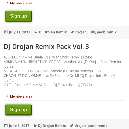
Members area
Sign up
Posted
Categories
Tags
July 11, 2017
Dj Drojan Remix
drojan
,
july
,
pack
,
remix
on
DJ Drojan Remix Pack Vol. 3
ALEX BUENO – Me Duele (Dj Drojan Short Remix) (02:45)
ARMIN VAN BUUREN FT MR. PROBZ – Another You (Dj Drojan Short Remix)
(02:23)
AUGUSTO SCHUSTER – Me Enamore (Dj Drojan Remix) (03:21)
CHACAL FT DON OMAR – No Se Enamore De Mi (Dj Drojan Intro Remix)
(02:43)
G.I.T – Siempre Fuiste Mi Amor (Dj Drojan Remix) (03:22)
Members area
Sign up
Posted
Categories
Tags
June 1, 2017
Dj Drojan Remix
drojan
,
pack
,
remix