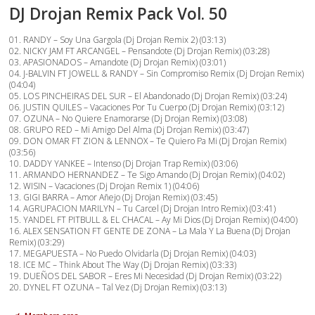
DJ Drojan Remix Pack Vol. 50
01. RANDY – Soy Una Gargola (Dj Drojan Remix 2) (03:13)
02. NICKY JAM FT ARCANGEL – Pensandote (Dj Drojan Remix) (03:28)
03. APASIONADOS – Amandote (Dj Drojan Remix) (03:01)
04. J-BALVIN FT JOWELL & RANDY – Sin Compromiso Remix (Dj Drojan Remix)
(04:04)
05. LOS PINCHEIRAS DEL SUR – El Abandonado (Dj Drojan Remix) (03:24)
06. JUSTIN QUILES – Vacaciones Por Tu Cuerpo (Dj Drojan Remix) (03:12)
07. OZUNA – No Quiere Enamorarse (Dj Drojan Remix) (03:08)
08. GRUPO RED – Mi Amigo Del Alma (Dj Drojan Remix) (03:47)
09. DON OMAR FT ZION & LENNOX – Te Quiero Pa Mi (Dj Drojan Remix)
(03:56)
10. DADDY YANKEE – Intenso (Dj Drojan Trap Remix) (03:06)
11. ARMANDO HERNANDEZ – Te Sigo Amando (Dj Drojan Remix) (04:02)
12. WISIN – Vacaciones (Dj Drojan Remix 1) (04:06)
13. GIGI BARRA – Amor Añejo (Dj Drojan Remix) (03:45)
14. AGRUPACION MARILYN – Tu Carcel (Dj Drojan Intro Remix) (03:41)
15. YANDEL FT PITBULL & EL CHACAL – Ay Mi Dios (Dj Drojan Remix) (04:00)
16. ALEX SENSATION FT GENTE DE ZONA – La Mala Y La Buena (Dj Drojan
Remix) (03:29)
17. MEGAPUESTA – No Puedo Olvidarla (Dj Drojan Remix) (04:03)
18. ICE MC – Think About The Way (Dj Drojan Remix) (03:33)
19. DUEÑOS DEL SABOR – Eres Mi Necesidad (Dj Drojan Remix) (03:22)
20. DYNEL FT OZUNA – Tal Vez (Dj Drojan Remix) (03:13)