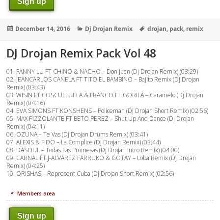
Sign up
Posted
Categories
Tags
December 14, 2016
Dj Drojan Remix
drojan
,
pack
,
remix
on
DJ Drojan Remix Pack Vol 48
01. FANNY LU FT CHINO & NACHO – Don Juan (Dj Drojan Remix) (03:29)
02. JEANCARLOS CANELA FT TITO EL BAMBINO – Bajito Remix (Dj Drojan
Remix) (03:43)
03. WISIN FT COSCULLUELA & FRANCO EL GORILA – Caramelo (Dj Drojan
Remix) (04:16)
04. EVA SIMONS FT KONSHENS – Policeman (Dj Drojan Short Remix) (02:56)
05. MAX PIZZOLANTE FT BETO PEREZ – Shut Up And Dance (Dj Drojan
Remix) (04:11)
06. OZUNA – Te Vas (Dj Drojan Drums Remix) (03:41)
07. ALEXIS & FIDO – La Complice (Dj Drojan Remix) (03:44)
08. DASOUL – Todas Las Promesas (Dj Drojan Intro Remix) (04:00)
09. CARNAL FT J-ALVAREZ FARRUKO & GOTAY – Loba Remix (Dj Drojan
Remix) (04:25)
10. ORISHAS – Represent Cuba (Dj Drojan Short Remix) (02:56)
Members area
Sign up