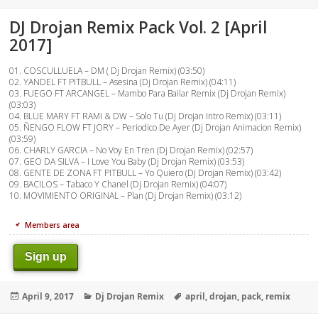
on
DJ Drojan Remix Pack Vol. 2 [April
2017]
01. COSCULLUELA – DM ( Dj Drojan Remix) (03:50)
02. YANDEL FT PITBULL – Asesina (Dj Drojan Remix) (04:11)
03. FUEGO FT ARCANGEL – Mambo Para Bailar Remix (Dj Drojan Remix)
(03:03)
04. BLUE MARY FT RAMI & DW – Solo Tu (Dj Drojan Intro Remix) (03:11)
05. ÑENGO FLOW FT JORY – Periodico De Ayer (Dj Drojan Animacion Remix)
(03:59)
06. CHARLY GARCIA – No Voy En Tren (Dj Drojan Remix) (02:57)
07. GEO DA SILVA – I Love You Baby (Dj Drojan Remix) (03:53)
08. GENTE DE ZONA FT PITBULL – Yo Quiero (Dj Drojan Remix) (03:42)
09. BACILOS – Tabaco Y Chanel (Dj Drojan Remix) (04:07)
10. MOVIMIENTO ORIGINAL – Plan (Dj Drojan Remix) (03:12)
Members area
Sign up
Posted
Categories
Tags
April 9, 2017
Dj Drojan Remix
april
,
drojan
,
pack
,
remix
on