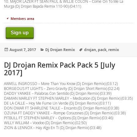
10. MAJOR LAZER FT SEAN PAUL & WILLIE COLON – Come On To Me La
Murga (Dj Drojan Bajada Remix 110-90) (04:11)
Members area
Sign up
Posted
Categories
Tags
August 7, 2017
Dj Drojan Remix
drojan
,
pack
,
remix
on
DJ Drojan Remix Pack Pack 5 [July
2017]
AXWELL INGROSSO – More Than You Know (Dj Drojan Remix) (03:12)
BORGEOUS FT LIGHTS – Zero Gravity (Dj Drojan Short Remix) (02:24)
DADDY YANKEE – Palabras Con Sentido (Dj Drojan Remix) (03:39)
DAMIAN MARLEY FT STEPHEN MARLEY – Medication (Dj Drojan Remix) (03:35)
DE LA CALLE – Hoy Me Fume Un Verde (Dj Drojan Remix) (03:11)
DON OMAR FT SHARLENE TAULE – Encanto (Dj Drojan Remix) (03:38)
OZUNA FT DADDY YANKEE – Rompe Corazones (Dj Drojan Remix) (03:38)
PITBULL FT STEPHEN MARLEY – Options (Dj Drojan Remix) (03:46)
WILLY WILLIAM – Voodoo (Dj Drojan Remix) (02:50)
ZION & LENNOX – Hay Algo En Ti (Dj Drojan Remix) (03:48)