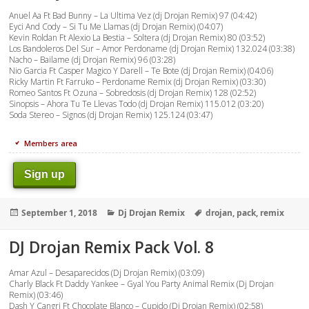
Anuel Aa Ft Bad Bunny – La Ultima Vez (dj Drojan Remix) 97 (04:42)
Eyci And Cody – Si Tu Me Llamas (dj Drojan Remix) (04:07)
Kevin Roldan Ft Alexio La Bestia – Soltera (dj Drojan Remix) 80 (03:52)
Los Bandoleros Del Sur – Amor Perdoname (dj Drojan Remix) 132.024 (03:38)
Nacho – Bailame (dj Drojan Remix) 96 (03:28)
Nio Garcia Ft Casper Magico Y Darell – Te Bote (dj Drojan Remix) (04:06)
Ricky Martin Ft Farruko – Perdoname Remix (dj Drojan Remix) (03:30)
Romeo Santos Ft Ozuna – Sobredosis (dj Drojan Remix) 128 (02:52)
Sinopsis – Ahora Tu Te Llevas Todo (dj Drojan Remix) 115.012 (03:20)
Soda Stereo – Signos (dj Drojan Remix) 125.124 (03:47)
Members area
Sign up
Posted
Categories
Tags
September 1, 2018
Dj Drojan Remix
drojan
,
pack
,
remix
on
DJ Drojan Remix Pack Vol. 8
Amar Azul – Desaparecidos (Dj Drojan Remix) (03:09)
Charly Black Ft Daddy Yankee – Gyal You Party Animal Remix (Dj Drojan
Remix) (03:46)
Dash Y Cangri Ft Chocolate Blanco – Cupido (Dj Drojan Remix) (02:58)