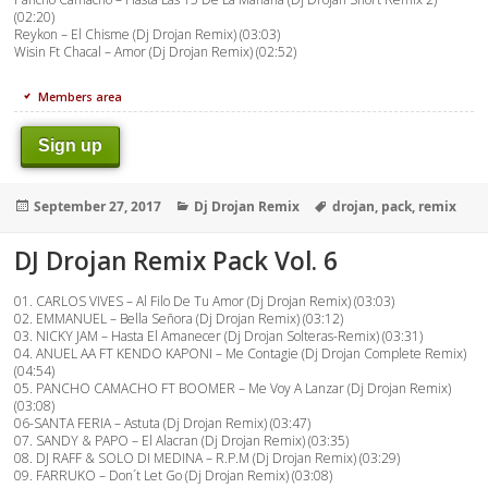
(02:20)
Reykon – El Chisme (Dj Drojan Remix) (03:03)
Wisin Ft Chacal – Amor (Dj Drojan Remix) (02:52)
Members area
Sign up
Posted
Categories
Tags
September 27, 2017
Dj Drojan Remix
drojan
,
pack
,
remix
on
DJ Drojan Remix Pack Vol. 6
01. CARLOS VIVES – Al Filo De Tu Amor (Dj Drojan Remix) (03:03)
02. EMMANUEL – Bella Señora (Dj Drojan Remix) (03:12)
03. NICKY JAM – Hasta El Amanecer (Dj Drojan Solteras-Remix) (03:31)
04. ANUEL AA FT KENDO KAPONI – Me Contagie (Dj Drojan Complete Remix)
(04:54)
05. PANCHO CAMACHO FT BOOMER – Me Voy A Lanzar (Dj Drojan Remix)
(03:08)
06-SANTA FERIA – Astuta (Dj Drojan Remix) (03:47)
07. SANDY & PAPO – El Alacran (Dj Drojan Remix) (03:35)
08. DJ RAFF & SOLO DI MEDINA – R.P.M (Dj Drojan Remix) (03:29)
09. FARRUKO – Don´t Let Go (Dj Drojan Remix) (03:08)