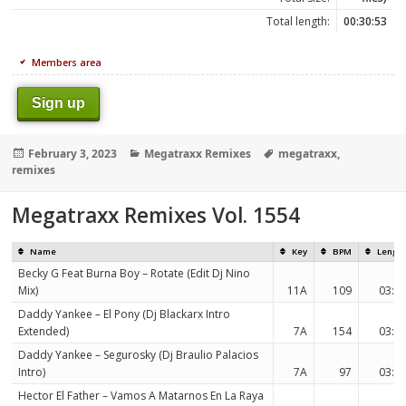
Total length:
00:30:53
Members area
Sign up
Posted
Categories
Tags
February 3, 2023
Megatraxx Remixes
megatraxx
,
on
remixes
Megatraxx Remixes Vol. 1554
Name
Key
BPM
Lengt
Becky G Feat Burna Boy – Rotate (Edit Dj Nino
Mix)
11A
109
03:2
Daddy Yankee – El Pony (Dj Blackarx Intro
Extended)
7A
154
03:3
Daddy Yankee – Segurosky (Dj Braulio Palacios
Intro)
7A
97
03:3
Hector El Father – Vamos A Matarnos En La Raya