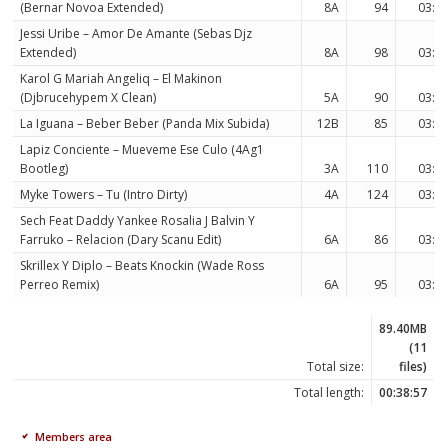
(Bernar Novoa Extended)
8A
94
03:3
Jessi Uribe – Amor De Amante (Sebas Djz
Extended)
8A
98
03:3
Karol G Mariah Angeliq – El Makinon
(Djbrucehypem X Clean)
5A
90
03:3
La Iguana – Beber Beber (Panda Mix Subida)
12B
85
03:3
Lapiz Conciente – Mueveme Ese Culo (4Ag1
Bootleg)
3A
110
03:2
Myke Towers – Tu (Intro Dirty)
4A
124
03:3
Sech Feat Daddy Yankee Rosalia J Balvin Y
Farruko – Relacion (Dary Scanu Edit)
6A
86
03:3
Skrillex Y Diplo – Beats Knockin (Wade Ross
Perreo Remix)
6A
95
03:2
89.40MB
(11
Total size:
files)
Total length:
00:38:57
Members area