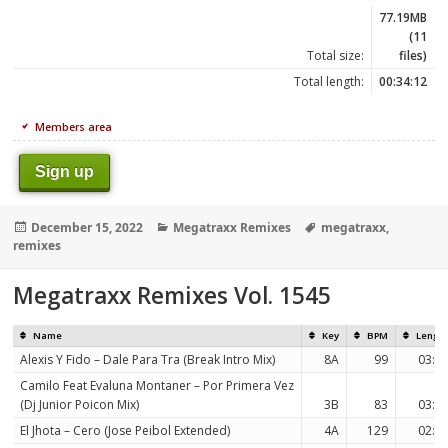
77.19MB
(11
Total size:
files)
Total length:
00:34:12
Members area
Sign up
Posted
Categories
Tags
December 15, 2022
Megatraxx Remixes
megatraxx
,
on
remixes
Megatraxx Remixes Vol. 1545
Name
Key
BPM
Lengt
Alexis Y Fido – Dale Para Tra (Break Intro Mix)
8A
99
03:4
Camilo Feat Evaluna Montaner – Por Primera Vez
(Dj Junior Poicon Mix)
3B
83
03:0
El Jhota – Cero (Jose Peibol Extended)
4A
129
02:2