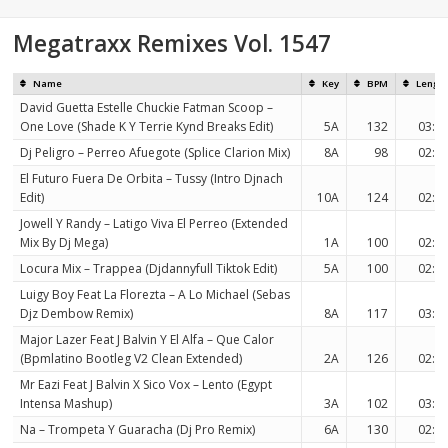
Megatraxx Remixes Vol. 1547
Name
Key
BPM
Lengt
David Guetta Estelle Chuckie Fatman Scoop –
One Love (Shade K Y Terrie Kynd Breaks Edit)
5A
132
03:5
Dj Peligro – Perreo Afuegote (Splice Clarion Mix)
8A
98
02:2
El Futuro Fuera De Orbita – Tussy (Intro Djnach
Edit)
10A
124
02:5
Jowell Y Randy – Latigo Viva El Perreo (Extended
Mix By Dj Mega)
1A
100
02:2
Locura Mix – Trappea (Djdannyfull Tiktok Edit)
5A
100
02:5
Luigy Boy Feat La Florezta – A Lo Michael (Sebas
Djz Dembow Remix)
8A
117
03:5
Major Lazer Feat J Balvin Y El Alfa – Que Calor
(Bpmlatino Bootleg V2 Clean Extended)
2A
126
02:2
Mr Eazi Feat J Balvin X Sico Vox – Lento (Egypt
Intensa Mashup)
3A
102
03:4
Na – Trompeta Y Guaracha (Dj Pro Remix)
6A
130
02:5