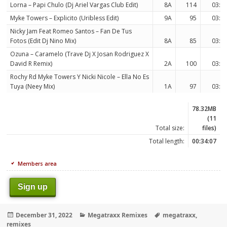
Lorna – Papi Chulo (Dj Ariel Vargas Club Edit)
8A
114
03:2
Myke Towers – Explicito (Uribless Edit)
9A
95
03:2
Nicky Jam Feat Romeo Santos – Fan De Tus
Fotos (Edit Dj Nino Mix)
8A
85
03:2
Ozuna – Caramelo (Trave Dj X Josan Rodriguez X
David R Remix)
2A
100
03:2
Rochy Rd Myke Towers Y Nicki Nicole – Ella No Es
Tuya (Neey Mix)
1A
97
03:4
78.32MB
(11
Total size:
files)
Total length:
00:34:07
Members area
Sign up
Posted
Categories
Tags
December 31, 2022
Megatraxx Remixes
megatraxx
,
on
remixes