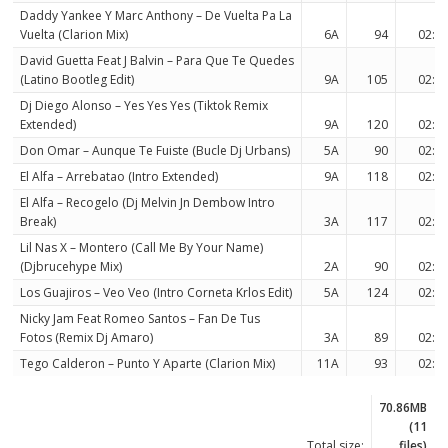
Daddy Yankee Y Marc Anthony – De Vuelta Pa La
Vuelta (Clarion Mix)
6A
94
02:4
David Guetta Feat J Balvin – Para Que Te Quedes
(Latino Bootleg Edit)
9A
105
02:4
Dj Diego Alonso – Yes Yes Yes (Tiktok Remix
Extended)
9A
120
02:4
Don Omar – Aunque Te Fuiste (Bucle Dj Urbans)
5A
90
02:5
El Alfa – Arrebatao (Intro Extended)
9A
118
02:4
El Alfa – Recogelo (Dj Melvin Jn Dembow Intro
Break)
3A
117
02:5
Lil Nas X – Montero (Call Me By Your Name)
(Djbrucehype Mix)
2A
90
02:4
Los Guajiros – Veo Veo (Intro Corneta Krlos Edit)
5A
124
02:5
Nicky Jam Feat Romeo Santos – Fan De Tus
Fotos (Remix Dj Amaro)
3A
89
02:4
Tego Calderon – Punto Y Aparte (Clarion Mix)
11A
93
02:4
70.86MB
(11
Total size:
files)