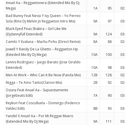
Anuel Aa – Reggaetonera (Extended Mix By Dj
Mega)
1A
95
02:1
Bad Bunny Feat Nessi Y Ivy Queen – Yo Perreo
Sola (Rmx Dj Melvin Jn Reggaeton Intro Mix)
9A
97
03:1
Black Eyed Peas Shakira – Girl Like Me
(Djdannyfull Extended)
9A
124
03:5
Camilo Y Evaluna – Machu Pichu (Direct Remix)
8A
88
02:2
Jowell Y Randy De La Ghetto – Reggaeton Hp
(Exteded Mix By Dj Mega)
10A
100
03:1
Lennis Rodriguez – Juego Barato (Jose Giraldo
Extended)
10A
98
03:1
Men At Work – Who Can It Be Now (Panda Mix)
12B
128
02:5
Nigga – Te Amo Tanto(Clarion Mix)
2B
92
02:1
Ozuna Feat Anuel Aa – Supuestamente
(Jorgebeats Edit)
7A
90
03:1
Reykon Feat Cosculluela – Domingo (Federico
Valdez Edit)
8B
93
03:5
Yandel X Anuel Aa – Por Mi Reggae Muero
(Extended Mix By Dj Mega)
9A
111
03:5