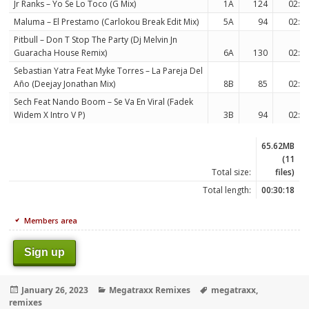
Jr Ranks – Yo Se Lo Toco (G Mix)
1A
124
02:3
Maluma – El Prestamo (Carlokou Break Edit Mix)
5A
94
02:2
Pitbull – Don T Stop The Party (Dj Melvin Jn
Guaracha House Remix)
6A
130
02:4
Sebastian Yatra Feat Myke Torres – La Pareja Del
Año (Deejay Jonathan Mix)
8B
85
02:4
Sech Feat Nando Boom – Se Va En Viral (Fadek
Widem X Intro V P)
3B
94
02:3
65.62MB
(11
Total size:
files)
Total length:
00:30:18
Members area
Sign up
Posted
Categories
Tags
January 26, 2023
Megatraxx Remixes
megatraxx
,
on
remixes