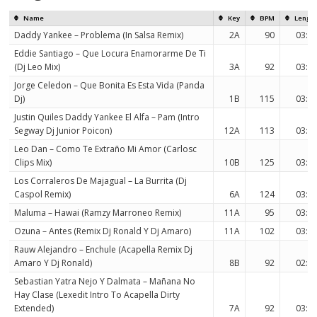
Name
Key
BPM
Lengt
Daddy Yankee – Problema (In Salsa Remix)
2A
90
03:0
Eddie Santiago – Que Locura Enamorarme De Ti
(Dj Leo Mix)
3A
92
03:0
Jorge Celedon – Que Bonita Es Esta Vida (Panda
Dj)
1B
115
03:5
Justin Quiles Daddy Yankee El Alfa – Pam (Intro
Segway Dj Junior Poicon)
12A
113
03:1
Leo Dan – Como Te Extraño Mi Amor (Carlosc
Clips Mix)
10B
125
03:0
Los Corraleros De Majagual – La Burrita (Dj
Caspol Remix)
6A
124
03:0
Maluma – Hawai (Ramzy Marroneo Remix)
11A
95
03:0
Ozuna – Antes (Remix Dj Ronald Y Dj Amaro)
11A
102
03:1
Rauw Alejandro – Enchule (Acapella Remix Dj
Amaro Y Dj Ronald)
8B
92
02:5
Sebastian Yatra Nejo Y Dalmata – Mañana No
Hay Clase (Lexedit Intro To Acapella Dirty
Extended)
7A
92
03:2