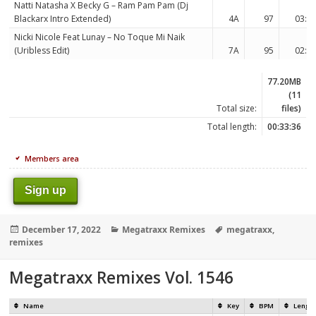
Natti Natasha X Becky G – Ram Pam Pam (Dj
Blackarx Intro Extended)
4A
97
03:5
Nicki Nicole Feat Lunay – No Toque Mi Naik
(Uribless Edit)
7A
95
02:2
77.20MB
(11
Total size:
files)
Total length:
00:33:36
Members area
Sign up
Posted
Categories
Tags
December 17, 2022
Megatraxx Remixes
megatraxx
,
on
remixes
Megatraxx Remixes Vol. 1546
Name
Key
BPM
Lengt