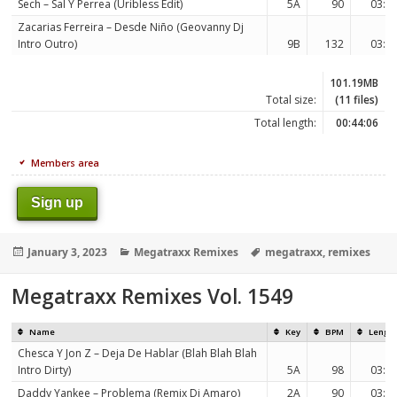
Sech – Sal Y Perrea (Uribless Edit)
5A
90
03:5
Zacarias Ferreira – Desde Niño (Geovanny Dj
Intro Outro)
9B
132
03:5
101.19MB
Total size:
(11 files)
Total length:
00:44:06
Members area
Sign up
Posted
Categories
Tags
January 3, 2023
Megatraxx Remixes
megatraxx
,
remixes
on
Megatraxx Remixes Vol. 1549
Name
Key
BPM
Lengt
Chesca Y Jon Z – Deja De Hablar (Blah Blah Blah
Intro Dirty)
5A
98
03:0
Daddy Yankee – Problema (Remix Dj Amaro)
2A
90
03:0