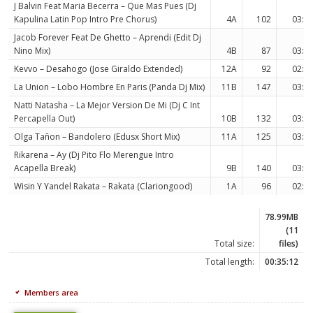
J Balvin Feat Maria Becerra – Que Mas Pues (Dj
Kapulina Latin Pop Intro Pre Chorus)
4A
102
03:4
Jacob Forever Feat De Ghetto – Aprendi (Edit Dj
Nino Mix)
4B
87
03:0
Kevvo – Desahogo (Jose Giraldo Extended)
12A
92
02:2
La Union – Lobo Hombre En Paris (Panda Dj Mix)
11B
147
03:5
Natti Natasha – La Mejor Version De Mi (Dj C Int
Percapella Out)
10B
132
03:4
Olga Tañon – Bandolero (Edusx Short Mix)
11A
125
03:0
Rikarena – Ay (Dj Pito Flo Merengue Intro
Acapella Break)
9B
140
03:4
Wisin Y Yandel Rakata – Rakata (Clariongood)
1A
96
02:2
78.99MB
(11
Total size:
files)
Total length:
00:35:12
Members area