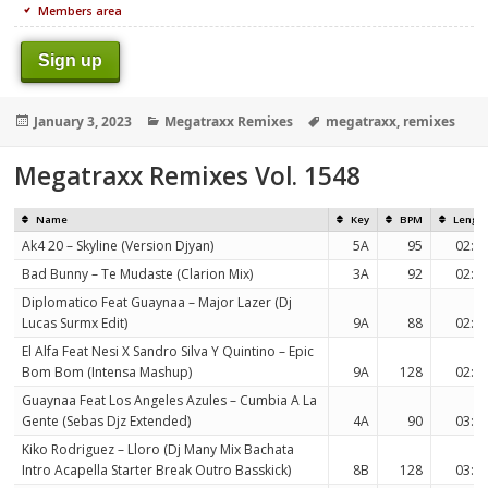
Members area
Sign up
Posted
Categories
Tags
January 3, 2023
Megatraxx Remixes
megatraxx
,
remixes
on
Megatraxx Remixes Vol. 1548
Name
Key
BPM
Lengt
Ak4 20 – Skyline (Version Djyan)
5A
95
02:2
Bad Bunny – Te Mudaste (Clarion Mix)
3A
92
02:1
Diplomatico Feat Guaynaa – Major Lazer (Dj
Lucas Surmx Edit)
9A
88
02:2
El Alfa Feat Nesi X Sandro Silva Y Quintino – Epic
Bom Bom (Intensa Mashup)
9A
128
02:2
Guaynaa Feat Los Angeles Azules – Cumbia A La
Gente (Sebas Djz Extended)
4A
90
03:4
Kiko Rodriguez – Lloro (Dj Many Mix Bachata
Intro Acapella Starter Break Outro Basskick)
8B
128
03:4