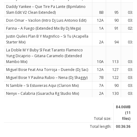
Daddy Yankee – Que Tire Pa Lante (Bpmlatino
Slam Edit V2 Clean Extended)
8B
95
03:5
Don Omar – Vacilon (Intro Dj Luis Antonio Edit)
12A
90
03:0
Farina – A Fuego (Extended Mix By Dj Mega)
1A
91
02:2
Justin Quiles Plan B Y Magnifico – Si Tu (Acapella
Starter Mix)
2A
94
03:5
La Doble M Y Buby Sl Feat Taranto Flamenco
Yung Dicaprio – Gitana Caramelo (Extended
Mambo Mix)
10A
113
03:5
Miguel Bose Feat Ana Torroja – Duende (Dj Sac)
12A
127
03:0
Miguel Bose Y Paulina Rubio – Nena (Dj Shaggy)
7B
122
03:5
N Samble – Si Estuvieras Aqui (Clarion Mix)
7A
90
03:0
Nenyx – Calabria (Guaracha Rg Studio Mix)
2A
130
03:0
84.06MB
(11
Total size:
files)
Total length:
00:36:36