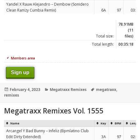
Yandel X Rauw Alejandro – Dembow (Sonidero
Clean Ramzy Cumbia Remix)
6A
97
03:0
78.91MB
(11
Total size:
files)
Total length:
00:35:18
Members area
Sign up
Posted
Categories
Tags
February 4, 2023
Megatraxx Remixes
megatraxx
,
on
remixes
Megatraxx Remixes Vol. 1555
Name
Key
BPM
Lengt
Arcangel Y Bad Bunny – Infeliz (Bpmlatino Club
Edit Dirty Extended)
3A
97
02:5