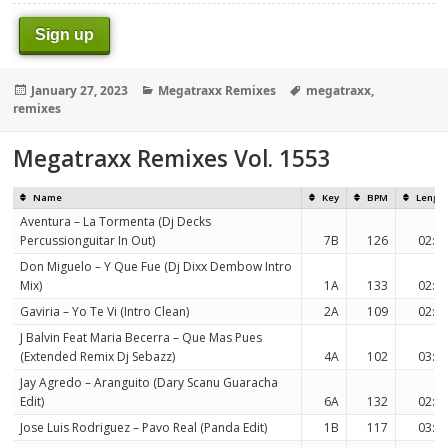
Sign up
Posted
Categories
Tags
January 27, 2023
Megatraxx Remixes
megatraxx
,
on
remixes
Megatraxx Remixes Vol. 1553
Name
Key
BPM
Lengt
Aventura – La Tormenta (Dj Decks
Percussionguitar In Out)
7B
126
02:3
Don Miguelo – Y Que Fue (Dj Dixx Dembow Intro
Mix)
1A
133
02:4
Gaviria – Yo Te Vi (Intro Clean)
2A
109
02:3
J Balvin Feat Maria Becerra – Que Mas Pues
(Extended Remix Dj Sebazz)
4A
102
03:4
Jay Agredo – Aranguito (Dary Scanu Guaracha
Edit)
6A
132
02:2
Jose Luis Rodriguez – Pavo Real (Panda Edit)
1B
117
03:0