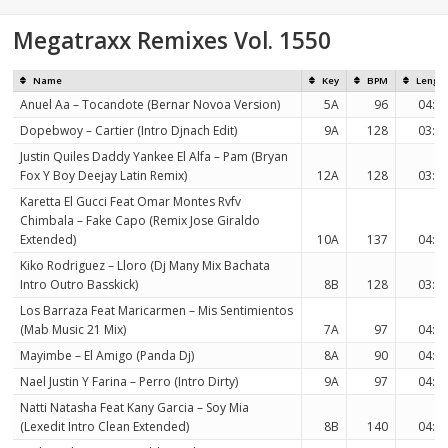
Megatraxx Remixes Vol. 1550
Name
Key
BPM
Lengt
Anuel Aa – Tocandote (Bernar Novoa Version)
5A
96
04:0
Dopebwoy – Cartier (Intro Djnach Edit)
9A
128
03:5
Justin Quiles Daddy Yankee El Alfa – Pam (Bryan
Fox Y Boy Deejay Latin Remix)
12A
128
03:5
Karetta El Gucci Feat Omar Montes Rvfv
Chimbala – Fake Capo (Remix Jose Giraldo
Extended)
10A
137
04:0
Kiko Rodriguez – Lloro (Dj Many Mix Bachata
Intro Outro Basskick)
8B
128
03:4
Los Barraza Feat Maricarmen – Mis Sentimientos
(Mab Music 21 Mix)
7A
97
04:0
Mayimbe – El Amigo (Panda Dj)
8A
90
04:1
Nael Justin Y Farina – Perro (Intro Dirty)
9A
97
04:0
Natti Natasha Feat Kany Garcia – Soy Mia
(Lexedit Intro Clean Extended)
8B
140
04:0