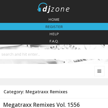
DJZone
HOME
REGISTER
HELP
F.A.Q.
MENU
AND
WIDGETS
Category:
Megatraxx Remixes
Megatraxx Remixes Vol. 1556